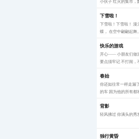
小伙子 红火的集市，黯
下雪啦！
下雪啦！下雪啦！ 漫
蝶， 在空中翩翩起舞。
快乐的游戏
开心—— 小朋友们做
要点须牢记 不打闹，不
春始
你还如往常一样走漏了
的车 因为他的所有都将
背影
轻风拂过 你满头的秀发
独行黄昏