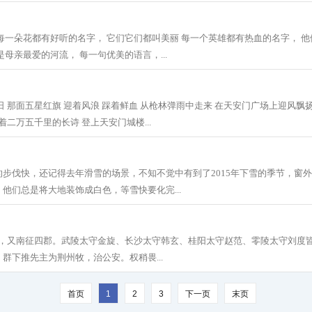
每一朵花都有好听的名字， 它们它们都叫美丽 每一个英雄都有热血的名字， 他
母亲最爱的河流， 每一句优美的语言，...
日 那面五星红旗 迎着风浪 踩着鲜血 从枪林弹雨中走来 在天安门广场上迎风飘扬
着二万五千里的长诗 登上天安门城楼...
步伐快，还记得去年滑雪的场景，不知不觉中有到了2015年下雪的季节，窗
他们总是将大地装饰成白色，等雪快要化完...
史，又南征四郡。武陵太守金旋、长沙太守韩玄、桂阳太守赵范、零陵太守刘度
群下推先主为荆州牧，治公安。权稍畏...
首页
1
2
3
下一页
末页