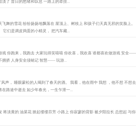
淡了 昔日的愁绪和叹息 一路上的牵挂...
天飞舞的雪花 纷纷扬扬地飘落在 屋顶上、树枝上 和孩子们天真无邪的笑脸上。
 它们是调皮捣蛋的小精灵， 把汽车藏...
游戏 你跑来，我跑去 大家玩得笑嘻嘻 你欢喜，我欢喜 谁都喜欢做游戏 安全——
拥挤 人身安全须铭记 智慧—— 玩游...
风声， 睡眼蒙松的人喝到了春天的酒。 我看，他在雨中 我想 ，他不想 不想
在路途中逝去 如少年春光，一生乍泄一...
 将淡黄的 油菜花 掀起缕缕芬芳 小路上 你寂寥的背影 被夕阳拉长 总想起 与你的