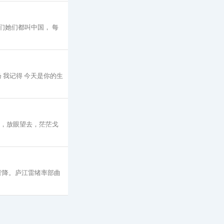
们她们都叫中国， 每
 我记得 今天是你的生
外，放眼望去，茫茫戈
皆降。庐江雷绪率部曲