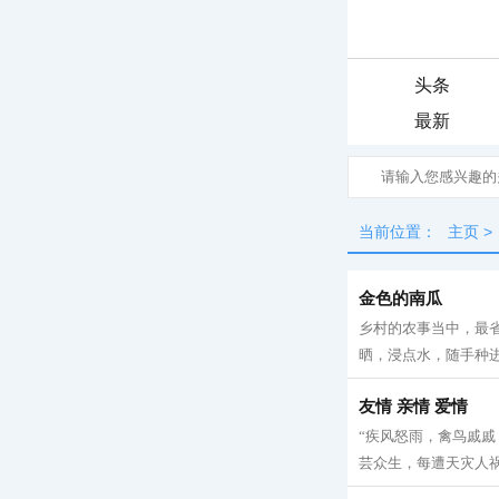
头条
最新
当前位置：
主页
>
金色的南瓜
乡村的农事当中，最
晒，浸点水，随手种进
友情 亲情 爱情
“疾风怒雨，禽鸟戚
芸众生，每遭天灾人祸