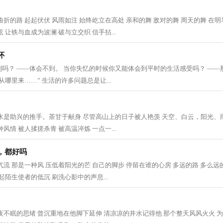
曲折的路 起起伏伏 风雨如注 始终屹立在高处 亲和的舞 敌对的舞 周天的舞 在
 让铁与血成为波澜 破与立交织 信手拈...
怀
吗？ ——体会不到。 当你失忆的时候你又能体会到平时的生活感受吗？ ——
哪里来……” 生活的许多问题总是让...
水是助兴的推手。茶甘于献身 尽管高山上的日子被人艳羡 天空、白云，阳光、
风情 被人揉搓杀青 被高温淬炼 一点一...
，都好吗
气流 那是一种风 压低着阳光的芒 自己的脚步 停留在谁的心房 多远的路 多么远
起陌生使者的低沉 刷洗心影中的声息...
夜不眠的思绪 曾沉重地在他脚下延伸 清凉凉的井水记得他 那个整天风风火火 