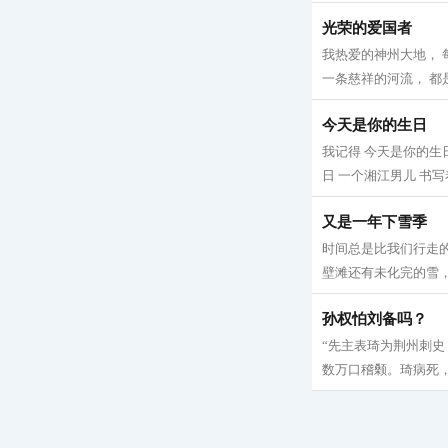
光荣的爱国者
我热爱的神州大地， 
一条慈祥的河流， 都是
今天是你的生日
我记得 今天是你的生
日 一个湘江男儿 书写
又是一年下雪季
时间总是比我们行走的
壁滩还有未化完的雪，
孙权怕刘备吗？
“先主表琦为荆州刺
数万口稽颡。琦病死，