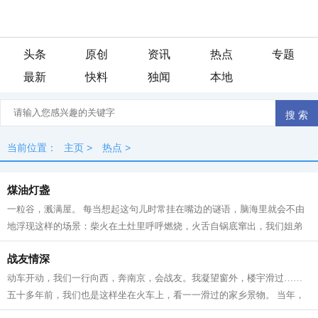
头条
原创
资讯
热点
专题
最新
快料
独闻
本地
当前位置：
主页
>
热点
>
煤油灯盏
一粒谷，溅满屋。 每当想起这句儿时常挂在嘴边的谜语，脑海里就会不由
地浮现这样的场景：柴火在土灶里呼呼燃烧，火舌自锅底窜出，我们姐弟
坐在宽板条凳上，烤火，添柴，叽叽喳...
战友情深
动车开动，我们一行向西，奔南京，会战友。我凝望窗外，楼宇滑过……
五十多年前，我们也是这样坐在火车上，看一一滑过的家乡景物。 当年，
我们是一群特殊的“小兵”，大多数十...