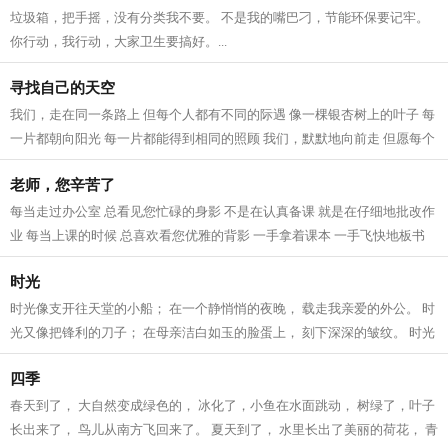
垃圾箱，把手摇，没有分类我不要。 不是我的嘴巴刁，节能环保要记牢。
你行动，我行动，大家卫生要搞好。...
寻找自己的天空
我们，走在同一条路上 但每个人都有不同的际遇 像一棵银杏树上的叶子 每
一片都朝向阳光 每一片都能得到相同的照顾 我们，默默地向前走 但愿每个
人都能找到 自己心里所想的 像一...
老师，您辛苦了
每当走过办公室 总看见您忙碌的身影 不是在认真备课 就是在仔细地批改作
业 每当上课的时候 总喜欢看您优雅的背影 一手拿着课本 一手飞快地板书
带我们飞进知识的海洋 每当我们做...
时光
时光像支开往天堂的小船； 在一个静悄悄的夜晚， 载走我亲爱的外公。 时
光又像把锋利的刀子； 在母亲洁白如玉的脸蛋上， 刻下深深的皱纹。 时光
像个罪恶的小偷； 在我愉快玩耍时...
四季
春天到了， 大自然变成绿色的， 冰化了，小鱼在水面跳动， 树绿了，叶子
长出来了， 鸟儿从南方飞回来了。 夏天到了， 水里长出了美丽的荷花， 青