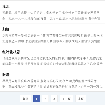
蛙跳上荷叶赏花， 火热的太阳高...
流水
迎着风，极目远望 岸边的约定，流水 带走了泥沙 带走了落叶 时光不曾回
头，相思 一天一天地等 我的青春，流泪不止 流水不息 绵绵细雨 看你挥霍
的日子 身后的脚印，迷途 带着忧伤...
归帆
夕阳再跨前一步 便走进另一个黎明 芭蕉叶倒垂着绵绵情思 月亮 是太阳永恒
追赶的恋人 白帆 永远涨满洁白的幻梦 满载今天的收成 明天的憧憬 黄昏的
滩涂，永远 骚动莫测的感情 海涨...
红叶化相思
你给过我最美的时光 也曾给过我似火的恋情 我们相约再次牵手 只是你我之
间隔着一个秋天 从咫尺到天涯 曾经的热情渐渐枯萎 我随风落入了凡尘 等待
那个擦肩而过的人 世界开始变得...
眼睛
星星是闪烁的眼睛 在苍穹里 点亮你的心灵 而夜空 就是我的整个世界 那一
刻，我会发现 这个美丽的世界 处处都有你的身影 在我的内心里一闪一闪 以
至于我时常的回忆 我多么希望 你...
首页
1
2
3
下一页
末页