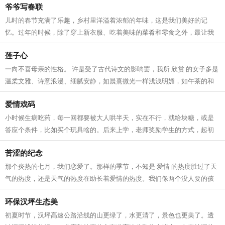
爷爷写春联
儿时的春节充满了乐趣，乡村里洋溢着浓郁的年味，这是我们美好的记
忆。过年的时候，除了穿上新衣服、吃着美味的菜肴和零食之外，最让我
难忘的却是春联。 千门万户日，总把...
莲子心
一向不喜母亲的性格。 许是受了古代诗文的影响罢，我所 欣赏 的女子多是
温柔文雅、诗意浪漫、细腻安静，如晨熹微光一样浅浅明媚，如午茶的和
风一样淡然空灵，如长青的落松一样...
爱情戏码
小时候生病吃药，每一回都要被大人哄半天，实在不行，就给块糖，或是
答应个条件，比如买个玩具啥的。后来上学，老师奖励学生的方式，起初
是小红花，后来是笔记本。再后来我写...
苦涩的纪念
那个炎热的七月，我们恋爱了。那样的季节，不知是 爱情 的热度胜过了天
气的热度，还是天气的热度在助长着爱情的热度。我们像两个没人要的孩
子，赖在“麦肯基”临窗的位子上，...
环保汉坪生态美
初夏时节，汉坪高速公路沿线的山更绿了，水更清了，景色也更美了。透