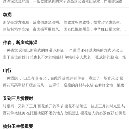
过深深浅浅的绿，一条宽敞笔直的六车道高速公路依山绕水，向秦岭深处
的远方无限延伸，构成了路与山体自然...
颂党
追梦铸煌方略精，反腐倡廉筑清明。 简政放权除政弊，扶贫攻坚惠民生。
创新制精争高端，富国强军展雄风。 国泰民悦福州美，中华红日耀太空。...
仲春，断崖式降温
一种错觉 必须以断崖式的降温 来纠正 一个道理 必须以决绝的方式 来验证
常于轻信的我们 总也长不大的蝴蝶结 单纯得令人悲哀 一张成熟的脸 在一场
断崖式降温之后 多了些沧桑 春天...
山行
一种洒脱 ， 山里有湖 春光，在此浮游 蛙声的伴奏，赛过了一场音乐会 紫
薇花高高举起舒缓的清风 一些翠竹，瘦瘦的身材与衣装 在僻静之地，散发
着岁月之痕 草木近乎入戏，怡然自...
又到三月赏樱时
转眼间，又到了三月 百花盛开的季节 樱花不甘落伍，挤进三月的时光里 与
百花争艳媲美 在距樱桃园不远的地方 放眼望去 樱花迷人的盛景色彩 仿佛是
一片密织的云海 走进樱桃园，仔...
搞好卫生很重要