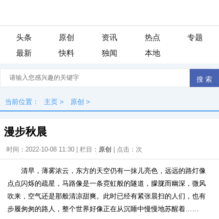
头条
原创
资讯
热点
专题
最新
快料
独闻
本地
当前位置：
主页
>
原创
>
漫步秋晨
时间：2022-10-08 11:30 | 栏目：
原创
| 点击：
次
清早，薄雾浓云，东方的天空仍有一抹儿亮色，远远的路灯像
点点闪烁的疏星，马路像是一条霓虹般的隧道，朦胧而幽深，微风
吹来，空气还是那般清凉甜爽。此时已经有紧张晨扫的人们，也有
步履匆匆的路人，整个世界好像正在从沉睡中慢慢地苏醒着……