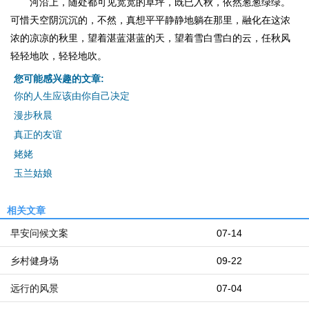
河沿上，随处都可见宽宽的草坪，既已入秋，依然葱葱绿绿。
可惜天空阴沉沉的，不然，真想平平静静地躺在那里，融化在这浓
浓的凉凉的秋里，望着湛蓝湛蓝的天，望着雪白雪白的云，任秋风
轻轻地吹，轻轻地吹。
您可能感兴趣的文章:
你的人生应该由你自己决定
漫步秋晨
真正的友谊
姥姥
玉兰姑娘
相关文章
早安问候文案
07-14
乡村健身场
09-22
远行的风景
07-04