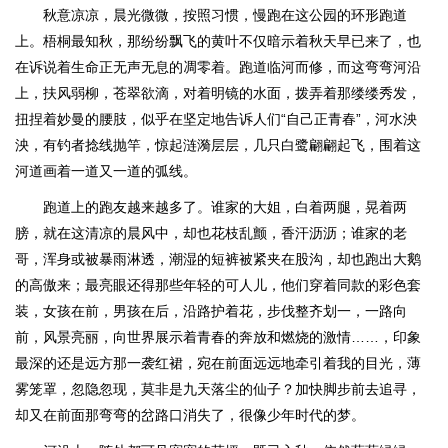
秋意凉凉，晨光微微，按照习惯，慢跑在这公园的环形跑道
上。梧桐最知秋，那纷纷飘飞的黄叶不仅暗示着秋天早已来了，也
在诉说着生命正无声无息的凋零着。跑道临河而修，而这弯弯河沿
上，扶风弱柳，苍翠欲滴，对着明镜的水面，拨弄着那缕缕秀发，
扭捏着妙曼的腰肢，似乎在坚定地告诉人们“自己正青春”，河水泱
泱，有钓者捻线抛竿，惊起涟漪层层，几只白鹭翩翩起飞，围着这
河道画着一道又一道的弧线。
跑道上的跑友越来越多了。谁家的大姐，白着两腿，晃着两
膀，就在这清凉的晨风中，却也花枝乱颤，香汗沥沥；谁家的老
哥，浑身或被暴雨淋透，潮湿的短裤被紧夹在股沟，却也跑出大鹅
的高傲来；最亮眼还得那些年轻的可人儿，他们穿着同款的彩色套
装，女孩在前，男孩在后，沿路护着花，步伐整齐划一，一路向
前，风景亮丽，向世界展示着青春的奔放和燃烧的激情……，印象
最深的还是远方那一袭红裙，宛在前面远远地牵引着我的目光，薄
雾笼罩，忽隐忽现，莫非是九天落尘的仙子？加快脚步前去追寻，
却又在前面那弯弯的岔路口消失了，很像少年时代的梦。