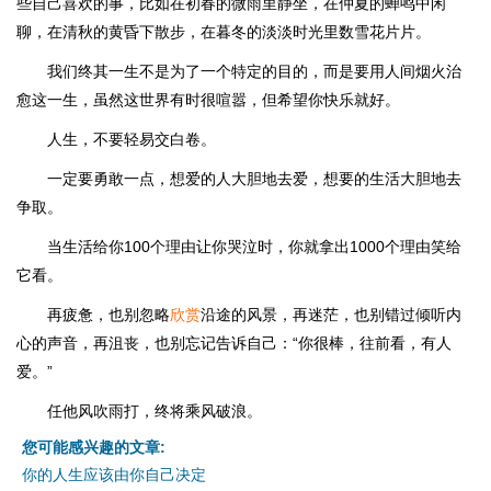
些自己喜欢的事，比如在初春的微雨里静坐，在仲夏的蝉鸣中闲
聊，在清秋的黄昏下散步，在暮冬的淡淡时光里数雪花片片。
我们终其一生不是为了一个特定的目的，而是要用人间烟火治
愈这一生，虽然这世界有时很喧嚣，但希望你快乐就好。
人生，不要轻易交白卷。
一定要勇敢一点，想爱的人大胆地去爱，想要的生活大胆地去
争取。
当生活给你100个理由让你哭泣时，你就拿出1000个理由笑给
它看。
再疲惫，也别忽略
欣赏
沿途的风景，再迷茫，也别错过倾听内
心的声音，再沮丧，也别忘记告诉自己：“你很棒，往前看，有人
爱。”
任他风吹雨打，终将乘风破浪。
您可能感兴趣的文章:
你的人生应该由你自己决定