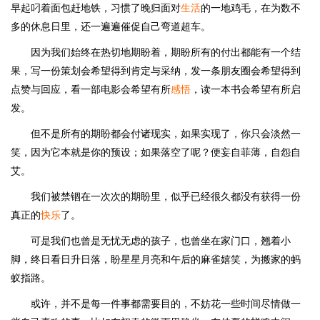
早起叼着面包赶地铁，习惯了晚归面对
生活
的一地鸡毛，在为数不
多的休息日里，还一遍遍催促自己弯道超车。
因为我们始终在热切地期盼着，期盼所有的付出都能有一个结
果，写一份策划会希望得到肯定与采纳，发一条朋友圈会希望得到
点赞与回应，看一部电影会希望有所
感悟
，读一本书会希望有所启
发。
但不是所有的期盼都会付诸现实，如果实现了，你只会淡然一
笑，因为它本就是你的预设；如果落空了呢？便妄自菲薄，自怨自
艾。
我们被禁锢在一次次的期盼里，似乎已经很久都没有获得一份
真正的
快乐
了。
可是我们也曾是无忧无虑的孩子，也曾坐在家门口，翘着小
脚，终日看日升日落，盼星星月亮和午后的麻雀嬉笑，为搬家的蚂
蚁指路。
或许，并不是每一件事都需要目的，不妨花一些时间尽情做一